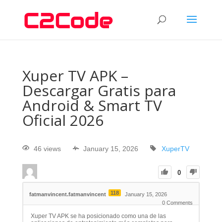
Xuper TV APK –
Descargar Gratis para
Android & Smart TV
Oficial 2026
46 views
January 15, 2026
XuperTV
0
118
fatmanvincent.fatmanvincent
January 15, 2026
0
Comments
Xuper TV APK se ha posicionado como una de las