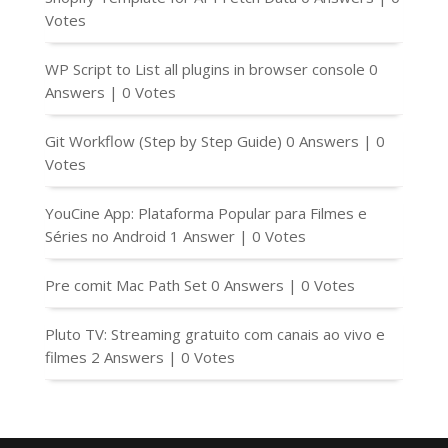
Votes
WP Script to List all plugins in browser console
0
Answers
|
0 Votes
Git Workflow (Step by Step Guide)
0 Answers
|
0
Votes
YouCine App: Plataforma Popular para Filmes e
Séries no Android
1 Answer
|
0 Votes
Pre comit Mac Path Set
0 Answers
|
0 Votes
Pluto TV: Streaming gratuito com canais ao vivo e
filmes
2 Answers
|
0 Votes