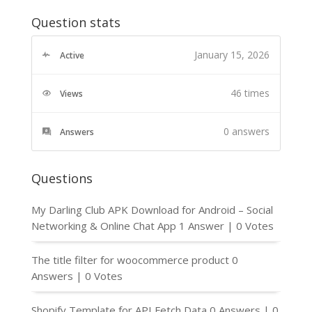
Question stats
January 15, 2026
Active
46 times
Views
0
answers
Answers
Questions
My Darling Club APK Download for Android – Social
Networking & Online Chat App
1 Answer
|
0 Votes
The title filter for woocommerce product
0
Answers
|
0 Votes
Shopify Template for API Fetch Data
0 Answers
|
0