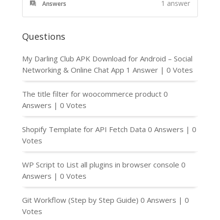
1
answer
Answers
Questions
My Darling Club APK Download for Android – Social
Networking & Online Chat App
1 Answer
|
0 Votes
The title filter for woocommerce product
0
Answers
|
0 Votes
Shopify Template for API Fetch Data
0 Answers
|
0
Votes
WP Script to List all plugins in browser console
0
Answers
|
0 Votes
Git Workflow (Step by Step Guide)
0 Answers
|
0
Votes