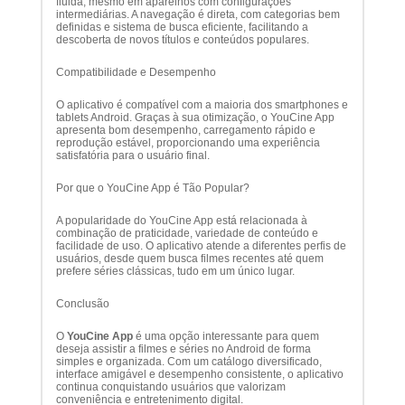
fluida, mesmo em aparelhos com configurações
intermediárias. A navegação é direta, com categorias bem
definidas e sistema de busca eficiente, facilitando a
descoberta de novos títulos e conteúdos populares.
Compatibilidade e Desempenho
O aplicativo é compatível com a maioria dos smartphones e
tablets Android. Graças à sua otimização, o YouCine App
apresenta bom desempenho, carregamento rápido e
reprodução estável, proporcionando uma experiência
satisfatória para o usuário final.
Por que o YouCine App é Tão Popular?
A popularidade do YouCine App está relacionada à
combinação de praticidade, variedade de conteúdo e
facilidade de uso. O aplicativo atende a diferentes perfis de
usuários, desde quem busca filmes recentes até quem
prefere séries clássicas, tudo em um único lugar.
Conclusão
O
YouCine App
é uma opção interessante para quem
deseja assistir a filmes e séries no Android de forma
simples e organizada. Com um catálogo diversificado,
interface amigável e desempenho consistente, o aplicativo
continua conquistando usuários que valorizam
conveniência e entretenimento digital.