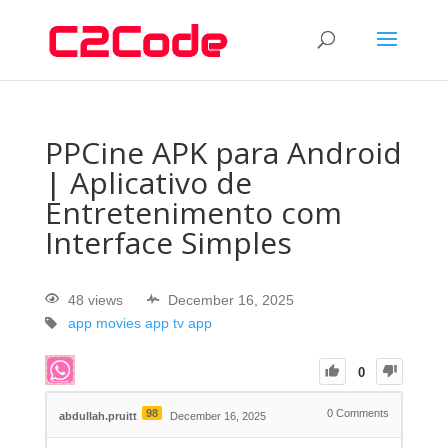
PPCine APK para Android
| Aplicativo de
Entretenimento com
Interface Simples
48 views
December 16, 2025
app
movies app
tv app
0
98
0
Comments
abdullah.pruitt
December 16, 2025