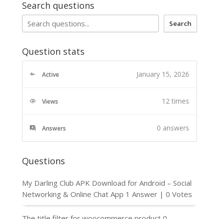
Search questions
Search
Question stats
January 15, 2026
Active
12 times
Views
0
answers
Answers
Questions
My Darling Club APK Download for Android – Social
Networking & Online Chat App
1 Answer
|
0 Votes
The title filter for woocommerce product
0