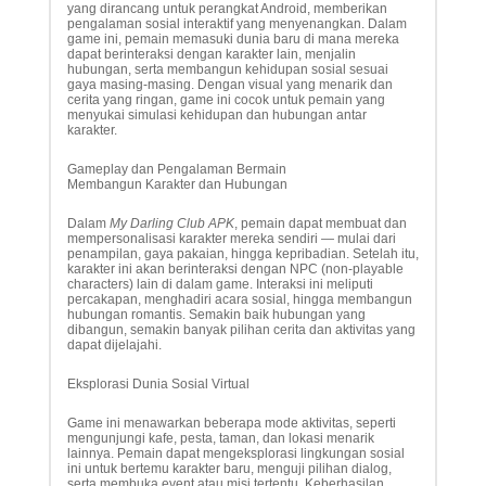
yang dirancang untuk perangkat Android, memberikan
pengalaman sosial interaktif yang menyenangkan. Dalam
game ini, pemain memasuki dunia baru di mana mereka
dapat berinteraksi dengan karakter lain, menjalin
hubungan, serta membangun kehidupan sosial sesuai
gaya masing-masing. Dengan visual yang menarik dan
cerita yang ringan, game ini cocok untuk pemain yang
menyukai simulasi kehidupan dan hubungan antar
karakter.
Gameplay dan Pengalaman Bermain
Membangun Karakter dan Hubungan
Dalam
My Darling Club APK
, pemain dapat membuat dan
mempersonalisasi karakter mereka sendiri — mulai dari
penampilan, gaya pakaian, hingga kepribadian. Setelah itu,
karakter ini akan berinteraksi dengan NPC (non-playable
characters) lain di dalam game. Interaksi ini meliputi
percakapan, menghadiri acara sosial, hingga membangun
hubungan romantis. Semakin baik hubungan yang
dibangun, semakin banyak pilihan cerita dan aktivitas yang
dapat dijelajahi.
Eksplorasi Dunia Sosial Virtual
Game ini menawarkan beberapa mode aktivitas, seperti
mengunjungi kafe, pesta, taman, dan lokasi menarik
lainnya. Pemain dapat mengeksplorasi lingkungan sosial
ini untuk bertemu karakter baru, menguji pilihan dialog,
serta membuka event atau misi tertentu. Keberhasilan