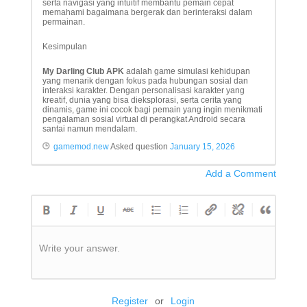
serta navigasi yang intuitif membantu pemain cepat
memahami bagaimana bergerak dan berinteraksi dalam
permainan.
Kesimpulan
My Darling Club APK
adalah game simulasi kehidupan
yang menarik dengan fokus pada hubungan sosial dan
interaksi karakter. Dengan personalisasi karakter yang
kreatif, dunia yang bisa dieksplorasi, serta cerita yang
dinamis, game ini cocok bagi pemain yang ingin menikmati
pengalaman sosial virtual di perangkat Android secara
santai namun mendalam.
gamemod.new
Asked question
January 15, 2026
Add a Comment
Write your answer.
Register
or
Login