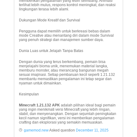
memberikan pengalaman yang lebih seimbang. Animasi
terlihat lebih mulus, respons kontrol meningkat, dan reaksi
lingkungan terasa lebih alami.
Dukungan Mode Kreatif dan Survival
Pengguna dapat memilih untuk berkreasi bebas dalam
mode Creative atau menantang diri dalam mode Survival
yang penuh strategi dan manajemen sumber daya.
Dunia Luas untuk Jelajah Tanpa Batas
Dengan dunia yang terus berkembang, pemain bisa
menjelajahi bioma unik, menemukan material langka,
memburu monster, atau merancang bangunan megah
sesuai imajinasi. Setiap pembaruan kecil seperti 1.21.132
membantu memastikan pengalaman ini tetap segar dan
nyaman untuk dimainkan.
Kesimpulan
Minecraft 1.21.132 APK
adalah pilihan ideal bagi pemain
yang ingin menikmati versi Minecraft yang lebih ringan,
stabil, dan menyenangkan. Dengan sejumlah peningkatan
kecil namun signifikan, versi ini memberikan pengalaman
crafting dan eksplorasi yang semakin memuaskan.
gamemod.new
Asked question
December 11, 2025