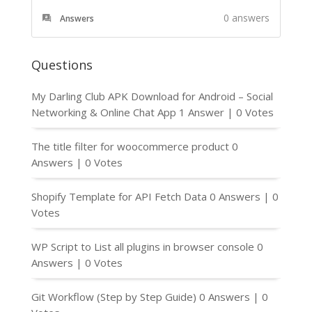
0
answers
Answers
Questions
My Darling Club APK Download for Android – Social
Networking & Online Chat App
1 Answer
|
0 Votes
The title filter for woocommerce product
0
Answers
|
0 Votes
Shopify Template for API Fetch Data
0 Answers
|
0
Votes
WP Script to List all plugins in browser console
0
Answers
|
0 Votes
Git Workflow (Step by Step Guide)
0 Answers
|
0