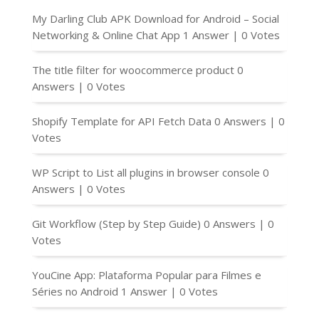
My Darling Club APK Download for Android – Social
Networking & Online Chat App
1 Answer
|
0 Votes
The title filter for woocommerce product
0
Answers
|
0 Votes
Shopify Template for API Fetch Data
0 Answers
|
0
Votes
WP Script to List all plugins in browser console
0
Answers
|
0 Votes
Git Workflow (Step by Step Guide)
0 Answers
|
0
Votes
YouCine App: Plataforma Popular para Filmes e
Séries no Android
1 Answer
|
0 Votes