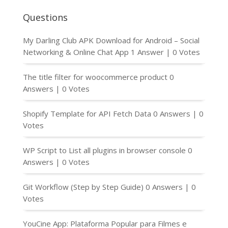
Questions
My Darling Club APK Download for Android – Social
Networking & Online Chat App
1 Answer
|
0 Votes
The title filter for woocommerce product
0
Answers
|
0 Votes
Shopify Template for API Fetch Data
0 Answers
|
0
Votes
WP Script to List all plugins in browser console
0
Answers
|
0 Votes
Git Workflow (Step by Step Guide)
0 Answers
|
0
Votes
YouCine App: Plataforma Popular para Filmes e