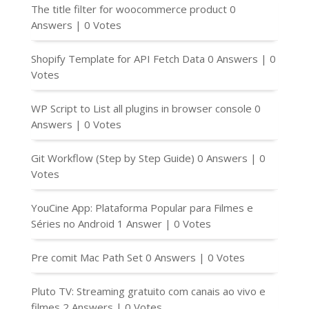
The title filter for woocommerce product
0
Answers
|
0 Votes
Shopify Template for API Fetch Data
0 Answers
|
0
Votes
WP Script to List all plugins in browser console
0
Answers
|
0 Votes
Git Workflow (Step by Step Guide)
0 Answers
|
0
Votes
YouCine App: Plataforma Popular para Filmes e
Séries no Android
1 Answer
|
0 Votes
Pre comit Mac Path Set
0 Answers
|
0 Votes
Pluto TV: Streaming gratuito com canais ao vivo e
filmes
2 Answers
|
0 Votes