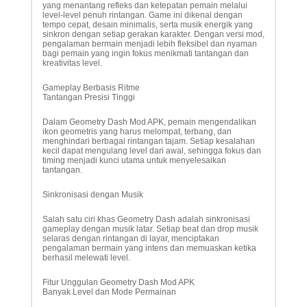
yang menantang refleks dan ketepatan pemain melalui
level-level penuh rintangan. Game ini dikenal dengan
tempo cepat, desain minimalis, serta musik energik yang
sinkron dengan setiap gerakan karakter. Dengan versi mod,
pengalaman bermain menjadi lebih fleksibel dan nyaman
bagi pemain yang ingin fokus menikmati tantangan dan
kreativitas level.
Gameplay Berbasis Ritme
Tantangan Presisi Tinggi
Dalam Geometry Dash Mod APK, pemain mengendalikan
ikon geometris yang harus melompat, terbang, dan
menghindari berbagai rintangan tajam. Setiap kesalahan
kecil dapat mengulang level dari awal, sehingga fokus dan
timing menjadi kunci utama untuk menyelesaikan
tantangan.
Sinkronisasi dengan Musik
Salah satu ciri khas Geometry Dash adalah sinkronisasi
gameplay dengan musik latar. Setiap beat dan drop musik
selaras dengan rintangan di layar, menciptakan
pengalaman bermain yang intens dan memuaskan ketika
berhasil melewati level.
Fitur Unggulan Geometry Dash Mod APK
Banyak Level dan Mode Permainan