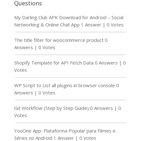
Questions
My Darling Club APK Download for Android – Social
Networking & Online Chat App
1 Answer
|
0 Votes
The title filter for woocommerce product
0
Answers
|
0 Votes
Shopify Template for API Fetch Data
0 Answers
|
0
Votes
WP Script to List all plugins in browser console
0
Answers
|
0 Votes
Git Workflow (Step by Step Guide)
0 Answers
|
0
Votes
YouCine App: Plataforma Popular para Filmes e
Séries no Android
1 Answer
|
0 Votes