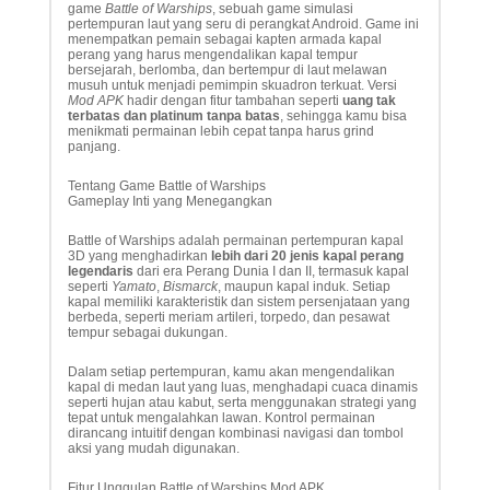
game
Battle of Warships
, sebuah game simulasi
pertempuran laut yang seru di perangkat Android. Game ini
menempatkan pemain sebagai kapten armada kapal
perang yang harus mengendalikan kapal tempur
bersejarah, berlomba, dan bertempur di laut melawan
musuh untuk menjadi pemimpin skuadron terkuat. Versi
Mod APK
hadir dengan fitur tambahan seperti
uang tak
terbatas dan platinum tanpa batas
, sehingga kamu bisa
menikmati permainan lebih cepat tanpa harus grind
panjang.
Tentang Game Battle of Warships
Gameplay Inti yang Menegangkan
Battle of Warships adalah permainan pertempuran kapal
3D yang menghadirkan
lebih dari 20 jenis kapal perang
legendaris
dari era Perang Dunia I dan II, termasuk kapal
seperti
Yamato
,
Bismarck
, maupun kapal induk. Setiap
kapal memiliki karakteristik dan sistem persenjataan yang
berbeda, seperti meriam artileri, torpedo, dan pesawat
tempur sebagai dukungan.
Dalam setiap pertempuran, kamu akan mengendalikan
kapal di medan laut yang luas, menghadapi cuaca dinamis
seperti hujan atau kabut, serta menggunakan strategi yang
tepat untuk mengalahkan lawan. Kontrol permainan
dirancang intuitif dengan kombinasi navigasi dan tombol
aksi yang mudah digunakan.
Fitur Unggulan Battle of Warships Mod APK