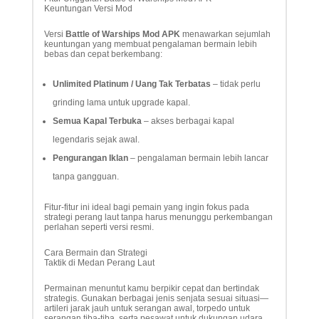
Keuntungan Versi Mod
Versi
Battle of Warships Mod APK
menawarkan sejumlah
keuntungan yang membuat pengalaman bermain lebih
bebas dan cepat berkembang:
Unlimited Platinum / Uang Tak Terbatas
– tidak perlu
grinding lama untuk upgrade kapal.
Semua Kapal Terbuka
– akses berbagai kapal
legendaris sejak awal.
Pengurangan Iklan
– pengalaman bermain lebih lancar
tanpa gangguan.
Fitur-fitur ini ideal bagi pemain yang ingin fokus pada
strategi perang laut tanpa harus menunggu perkembangan
perlahan seperti versi resmi.
Cara Bermain dan Strategi
Taktik di Medan Perang Laut
Permainan menuntut kamu berpikir cepat dan bertindak
strategis. Gunakan berbagai jenis senjata sesuai situasi—
artileri jarak jauh untuk serangan awal, torpedo untuk
serangan tiba-tiba, serta pesawat untuk dukungan udara.