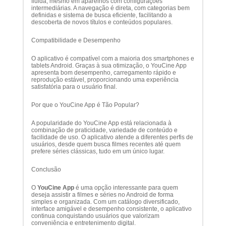
fluida, mesmo em aparelhos com configurações
intermediárias. A navegação é direta, com categorias bem
definidas e sistema de busca eficiente, facilitando a
descoberta de novos títulos e conteúdos populares.
Compatibilidade e Desempenho
O aplicativo é compatível com a maioria dos smartphones e
tablets Android. Graças à sua otimização, o YouCine App
apresenta bom desempenho, carregamento rápido e
reprodução estável, proporcionando uma experiência
satisfatória para o usuário final.
Por que o YouCine App é Tão Popular?
A popularidade do YouCine App está relacionada à
combinação de praticidade, variedade de conteúdo e
facilidade de uso. O aplicativo atende a diferentes perfis de
usuários, desde quem busca filmes recentes até quem
prefere séries clássicas, tudo em um único lugar.
Conclusão
O
YouCine App
é uma opção interessante para quem
deseja assistir a filmes e séries no Android de forma
simples e organizada. Com um catálogo diversificado,
interface amigável e desempenho consistente, o aplicativo
continua conquistando usuários que valorizam
conveniência e entretenimento digital.