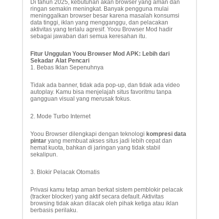
Di tahun 2025, kebutuhan akan browser yang aman dan
ringan semakin meningkat. Banyak pengguna mulai
meninggalkan browser besar karena masalah konsumsi
data tinggi, iklan yang mengganggu, dan pelacakan
aktivitas yang terlalu agresif. Yoou Browser Mod hadir
sebagai jawaban dari semua keresahan itu.
Fitur Unggulan Yoou Browser Mod APK: Lebih dari
Sekadar Alat Pencari
1. Bebas Iklan Sepenuhnya
Tidak ada banner, tidak ada pop-up, dan tidak ada video
autoplay. Kamu bisa menjelajah situs favoritmu tanpa
gangguan visual yang merusak fokus.
2. Mode Turbo Internet
Yoou Browser dilengkapi dengan teknologi
kompresi data
pintar
yang membuat akses situs jadi lebih cepat dan
hemat kuota, bahkan di jaringan yang tidak stabil
sekalipun.
3. Blokir Pelacak Otomatis
Privasi kamu tetap aman berkat sistem pemblokir pelacak
(tracker blocker) yang aktif secara default. Aktivitas
browsing tidak akan dilacak oleh pihak ketiga atau iklan
berbasis perilaku.