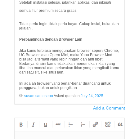
Setelah instalasi selesai, jalankan aplikasi dan nikmati
semua fitur premium secara gratis.
Tidak perlu login, tidak perlu bayar. Cukup instal, buka, dan
jelajahi.
Perbandingan dengan Browser Lain
Jika kamu terbiasa menggunakan browser seperti Chrome,
UC Browser, atau Opera Mini, maka Yoou Browser Mod
bisa jadi alternatif yang lebih ringan dan anti ribet.
Bedanya, di sini kamu tidak akan menemukan iklan yang
tiba-tiba muncul atau pelacakan iklan yang mengikuti kamu
dari satu situs ke situs lain.
Ini adalah browser yang benar-benar dirancang
untuk
pengguna
, bukan untuk pengiklan.
susan.santoseoo
Asked question
July 24, 2025
Add a Comment