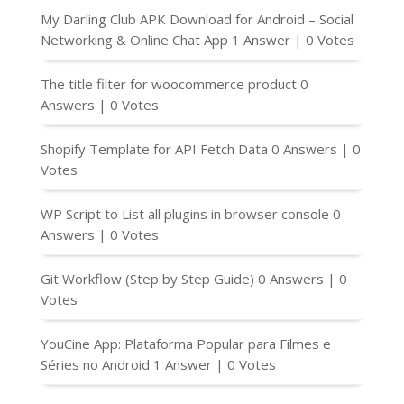
My Darling Club APK Download for Android – Social
Networking & Online Chat App
1 Answer
|
0 Votes
The title filter for woocommerce product
0
Answers
|
0 Votes
Shopify Template for API Fetch Data
0 Answers
|
0
Votes
WP Script to List all plugins in browser console
0
Answers
|
0 Votes
Git Workflow (Step by Step Guide)
0 Answers
|
0
Votes
YouCine App: Plataforma Popular para Filmes e
Séries no Android
1 Answer
|
0 Votes