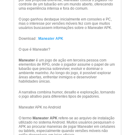
por sua proposta diferente, Maneater coloca o jogador no
controle de um tubarão em um mundo aberto, oferecendo
uma experiência intensa e fora do comum.
O jogo ganhou destaque inicialmente em consoles e PC,
mas o interesse por versões móveis fez com que muitos
usuários buscassem informações sobre o Maneater APK.
Download :
Maneater APK
O que é Maneater?
Maneater
é um jogo de ação em terceira pessoa com
elementos de RPG, onde o jogador assume o papel de um
tubarão que precisa sobreviver, evoluir e dominar o
ambiente marinho. Ao longo do jogo, é possível explorar
áreas abertas, enfrentar inimigos e desenvolver
habilidades únicas.
A narrativa combina humor, desafio e exploração, tornando
o jogo atrativo para diferentes tipos de jogadores.
Maneater APK no Android
O termo
Maneater APK
refere-se ao arquivo de instalação
utilizado no sistema Android. Muitos usuários pesquisam o
APK ao procurar maneiras de jogar Maneater em celulares
ou tablets, especialmente quando versões móveis não