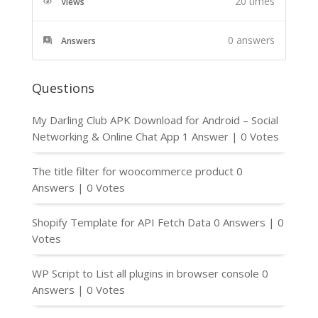
20 times
Views
0
answers
Answers
Questions
My Darling Club APK Download for Android – Social
Networking & Online Chat App
1 Answer
|
0 Votes
The title filter for woocommerce product
0
Answers
|
0 Votes
Shopify Template for API Fetch Data
0 Answers
|
0
Votes
WP Script to List all plugins in browser console
0
Answers
|
0 Votes