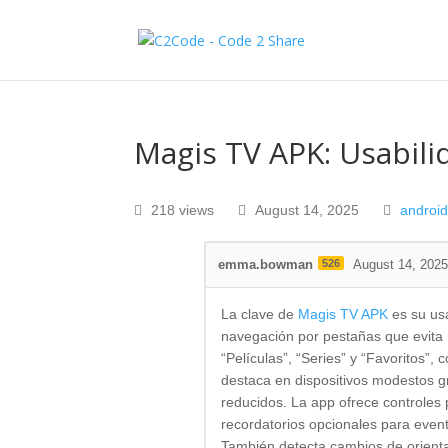
Magis TV APK: Usabili
218 views
August 14, 2025
androi
emma.bowman
526
August 14, 202
La clave de
Magis TV APK
es su usa
navegación por pestañas que evita
“Películas”, “Series” y “Favoritos”, 
destaca en dispositivos modestos 
reducidos. La app ofrece controles p
recordatorios opcionales para event
También detecta cambios de orientac