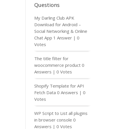
Questions
My Darling Club APK
Download for Android –
Social Networking & Online
Chat App
1 Answer
|
0
Votes
The title filter for
woocommerce product
0
Answers
|
0 Votes
Shopify Template for API
Fetch Data
0 Answers
|
0
Votes
WP Script to List all plugins
in browser console
0
Answers
|
0 Votes