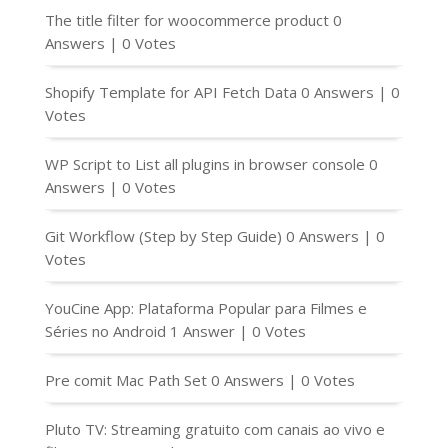
The title filter for woocommerce product
0
Answers
|
0 Votes
Shopify Template for API Fetch Data
0 Answers
|
0
Votes
WP Script to List all plugins in browser console
0
Answers
|
0 Votes
Git Workflow (Step by Step Guide)
0 Answers
|
0
Votes
YouCine App: Plataforma Popular para Filmes e
Séries no Android
1 Answer
|
0 Votes
Pre comit Mac Path Set
0 Answers
|
0 Votes
Pluto TV: Streaming gratuito com canais ao vivo e