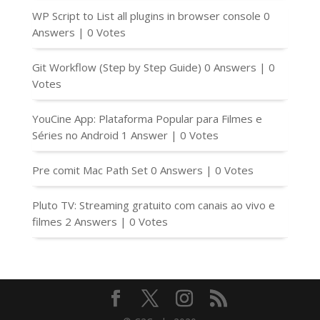
WP Script to List all plugins in browser console
0
Answers
|
0 Votes
Git Workflow (Step by Step Guide)
0 Answers
|
0
Votes
YouCine App: Plataforma Popular para Filmes e
Séries no Android
1 Answer
|
0 Votes
Pre comit Mac Path Set
0 Answers
|
0 Votes
Pluto TV: Streaming gratuito com canais ao vivo e
filmes
2 Answers
|
0 Votes