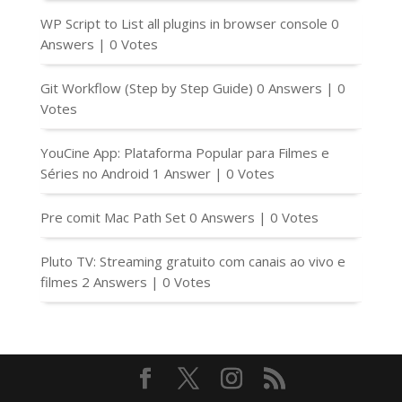
WP Script to List all plugins in browser console
0
Answers
|
0 Votes
Git Workflow (Step by Step Guide)
0 Answers
|
0
Votes
YouCine App: Plataforma Popular para Filmes e
Séries no Android
1 Answer
|
0 Votes
Pre comit Mac Path Set
0 Answers
|
0 Votes
Pluto TV: Streaming gratuito com canais ao vivo e
filmes
2 Answers
|
0 Votes