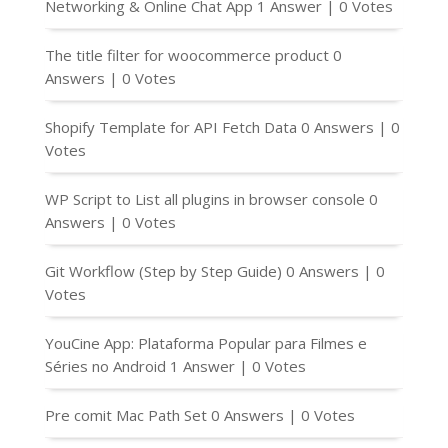
Networking & Online Chat App
1 Answer
|
0 Votes
The title filter for woocommerce product
0
Answers
|
0 Votes
Shopify Template for API Fetch Data
0 Answers
|
0
Votes
WP Script to List all plugins in browser console
0
Answers
|
0 Votes
Git Workflow (Step by Step Guide)
0 Answers
|
0
Votes
YouCine App: Plataforma Popular para Filmes e
Séries no Android
1 Answer
|
0 Votes
Pre comit Mac Path Set
0 Answers
|
0 Votes