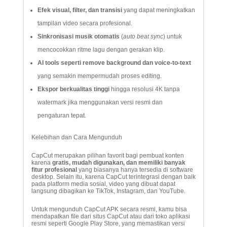
Efek visual, filter, dan transisi
yang dapat meningkatkan
tampilan video secara profesional.
Sinkronisasi musik otomatis
(
auto beat sync
) untuk
mencocokkan ritme lagu dengan gerakan klip.
AI tools seperti remove background dan voice-to-text
yang semakin mempermudah proses editing.
Ekspor berkualitas tinggi
hingga resolusi 4K tanpa
watermark jika menggunakan versi resmi dan
pengaturan tepat.
Kelebihan dan Cara Mengunduh
CapCut merupakan pilihan favorit bagi pembuat konten
karena
gratis, mudah digunakan, dan memiliki banyak
fitur profesional
yang biasanya hanya tersedia di software
desktop. Selain itu, karena CapCut terintegrasi dengan baik
pada platform media sosial, video yang dibuat dapat
langsung dibagikan ke TikTok, Instagram, dan YouTube.
Untuk mengunduh CapCut APK secara resmi, kamu bisa
mendapatkan file dari situs CapCut atau dari toko aplikasi
resmi seperti Google Play Store, yang memastikan versi