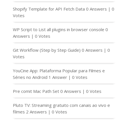
Shopify Template for API Fetch Data
0 Answers
|
0
Votes
WP Script to List all plugins in browser console
0
Answers
|
0 Votes
Git Workflow (Step by Step Guide)
0 Answers
|
0
Votes
YouCine App: Plataforma Popular para Filmes e
Séries no Android
1 Answer
|
0 Votes
Pre comit Mac Path Set
0 Answers
|
0 Votes
Pluto TV: Streaming gratuito com canais ao vivo e
filmes
2 Answers
|
0 Votes