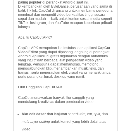
paling populer
di perangkat Android saat ini.
Dikembangkan oleh ByteDance, perusahaan yang sama di
balik TikTok, CapCut dirancang untuk membantu pengguna
membuat dan mengedit video berkualitas tinggi secara
cepat dan mudah — baik untuk konten sosial media seperti
TikTok, Instagram, dan YouTube maupun keperluan pribadi
lainnya.
Apa Itu CapCut APK?
CapCut APK merupakan file instalasi dari aplikasi
CapCut
Video Editor
yang dapat dipasang langsung di perangkat
Android. Aplikasi ini gratis digunakan dengan antarmuka
yang intuitif dan berbagai alat pengeditan video yang
lengkap. Pengguna dapat memangkas, memotong,
menggabungkan klip, menambahkan musik, teks, dan
transisi, serta menerapkan efek visual yang menarik tanpa
perlu perangkat lunak desktop yang rumit.
Fitur Unggulan CapCut APK
CapCut menawarkan banyak fitur canggih yang
mendukung kreativitas dalam pembuatan video:
Alat edit dasar dan lanjutan
seperti
trim, cut, split,
dan
multi-layer editing
untuk kontrol yang lebih detail atas
video.