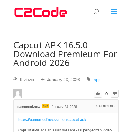
Capcut APK 16.5.0
Download Premieum For
Android 2026
9 views
January 23, 2026
app
0
426
0
Comments
gamemod.new
January 23, 2026
https://gamemodfree.com/en/capcut-apk
CapCut APK
adalah salah satu aplikasi
pengeditan video