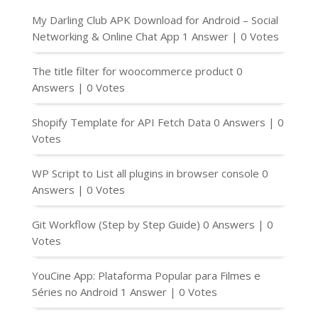
My Darling Club APK Download for Android – Social
Networking & Online Chat App
1 Answer
|
0 Votes
The title filter for woocommerce product
0
Answers
|
0 Votes
Shopify Template for API Fetch Data
0 Answers
|
0
Votes
WP Script to List all plugins in browser console
0
Answers
|
0 Votes
Git Workflow (Step by Step Guide)
0 Answers
|
0
Votes
YouCine App: Plataforma Popular para Filmes e
Séries no Android
1 Answer
|
0 Votes