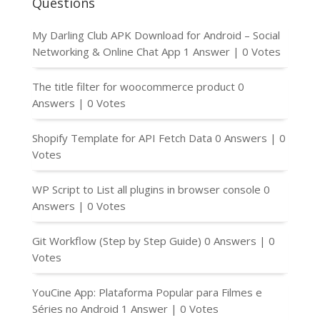
Questions
My Darling Club APK Download for Android – Social
Networking & Online Chat App
1 Answer
|
0 Votes
The title filter for woocommerce product
0
Answers
|
0 Votes
Shopify Template for API Fetch Data
0 Answers
|
0
Votes
WP Script to List all plugins in browser console
0
Answers
|
0 Votes
Git Workflow (Step by Step Guide)
0 Answers
|
0
Votes
YouCine App: Plataforma Popular para Filmes e
Séries no Android
1 Answer
|
0 Votes