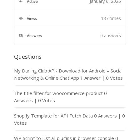
January 6, 2026
Active
137 times
Views
0
answers
Answers
Questions
My Darling Club APK Download for Android – Social
Networking & Online Chat App
1 Answer
|
0 Votes
The title filter for woocommerce product
0
Answers
|
0 Votes
Shopify Template for API Fetch Data
0 Answers
|
0
Votes
WP Script to List all plugins in browser console
0