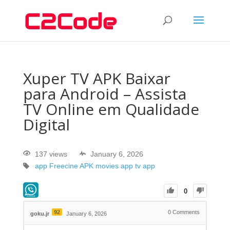
Xuper TV APK Baixar
para Android – Assista
TV Online em Qualidade
Digital
137 views
January 6, 2026
app
Freecine APK
movies app
tv app
0
92
0
Comments
goku.jr
January 6, 2026