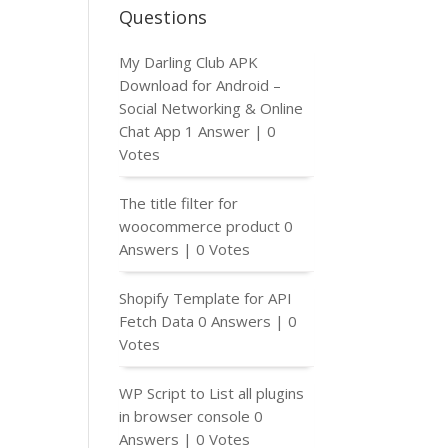
Questions
My Darling Club APK
Download for Android –
Social Networking & Online
Chat App
1 Answer
|
0
Votes
The title filter for
woocommerce product
0
Answers
|
0 Votes
Shopify Template for API
Fetch Data
0 Answers
|
0
Votes
WP Script to List all plugins
in browser console
0
Answers
|
0 Votes