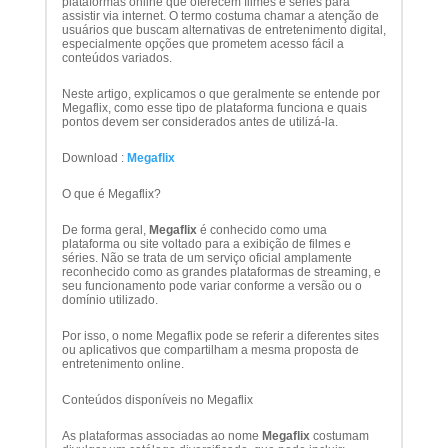
plataformas online que oferecem filmes e séries para
assistir via internet. O termo costuma chamar a atenção de
usuários que buscam alternativas de entretenimento digital,
especialmente opções que prometem acesso fácil a
conteúdos variados.
Neste artigo, explicamos o que geralmente se entende por
Megaflix, como esse tipo de plataforma funciona e quais
pontos devem ser considerados antes de utilizá-la.
Download :
Megaflix
O que é Megaflix?
De forma geral,
Megaflix
é conhecido como uma
plataforma ou site voltado para a exibição de filmes e
séries. Não se trata de um serviço oficial amplamente
reconhecido como as grandes plataformas de streaming, e
seu funcionamento pode variar conforme a versão ou o
domínio utilizado.
Por isso, o nome Megaflix pode se referir a diferentes sites
ou aplicativos que compartilham a mesma proposta de
entretenimento online.
Conteúdos disponíveis no Megaflix
As plataformas associadas ao nome
Megaflix
costumam