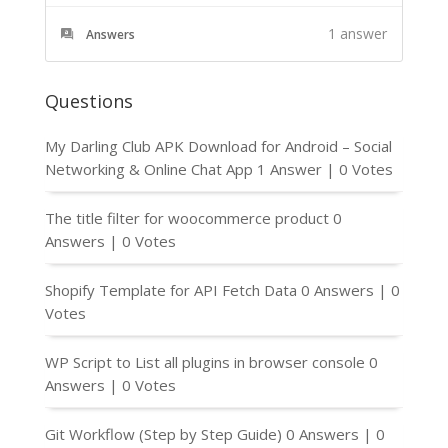
1
answer
Answers
Questions
My Darling Club APK Download for Android – Social
Networking & Online Chat App
1 Answer
|
0 Votes
The title filter for woocommerce product
0
Answers
|
0 Votes
Shopify Template for API Fetch Data
0 Answers
|
0
Votes
WP Script to List all plugins in browser console
0
Answers
|
0 Votes
Git Workflow (Step by Step Guide)
0 Answers
|
0