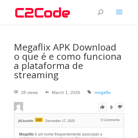
Megaflix APK Download
o que é e como funciona
a plataforma de
streaming
28 views
March 1, 2026
megaflix
0
166
0
Comments
jill.bushh
December 17, 2025
Megaflix
é um nome frequentemente associado a