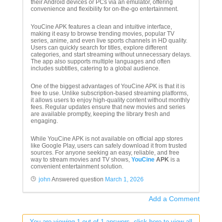
their Android devices or PCs via an emulator, offering
convenience and flexibility for on-the-go entertainment.
YouCine APK features a clean and intuitive interface,
making it easy to browse trending movies, popular TV
series, anime, and even live sports channels in HD quality.
Users can quickly search for titles, explore different
categories, and start streaming without unnecessary delays.
The app also supports multiple languages and often
includes subtitles, catering to a global audience.
One of the biggest advantages of YouCine APK is that it is
free to use. Unlike subscription-based streaming platforms,
it allows users to enjoy high-quality content without monthly
fees. Regular updates ensure that new movies and series
are available promptly, keeping the library fresh and
engaging.
While YouCine APK is not available on official app stores
like Google Play, users can safely download it from trusted
sources. For anyone seeking an easy, reliable, and free
way to stream movies and TV shows,
YouCine
APK
is a
convenient entertainment solution.
john
Answered question
March 1, 2026
Add a Comment
You are viewing 1 out of 1 answers, click here to view all