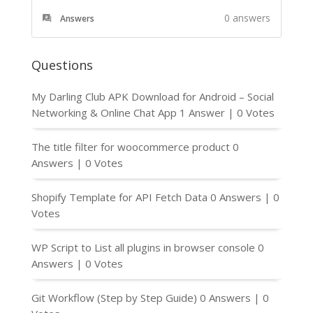
0
answers
Answers
Questions
My Darling Club APK Download for Android – Social
Networking & Online Chat App
1 Answer
|
0 Votes
The title filter for woocommerce product
0
Answers
|
0 Votes
Shopify Template for API Fetch Data
0 Answers
|
0
Votes
WP Script to List all plugins in browser console
0
Answers
|
0 Votes
Git Workflow (Step by Step Guide)
0 Answers
|
0