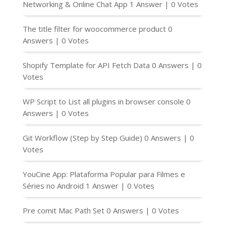
Networking & Online Chat App
1 Answer
|
0 Votes
The title filter for woocommerce product
0
Answers
|
0 Votes
Shopify Template for API Fetch Data
0 Answers
|
0
Votes
WP Script to List all plugins in browser console
0
Answers
|
0 Votes
Git Workflow (Step by Step Guide)
0 Answers
|
0
Votes
YouCine App: Plataforma Popular para Filmes e
Séries no Android
1 Answer
|
0 Votes
Pre comit Mac Path Set
0 Answers
|
0 Votes