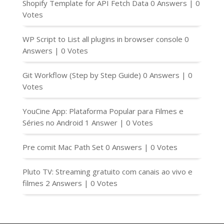
Shopify Template for API Fetch Data
0 Answers
|
0
Votes
WP Script to List all plugins in browser console
0
Answers
|
0 Votes
Git Workflow (Step by Step Guide)
0 Answers
|
0
Votes
YouCine App: Plataforma Popular para Filmes e
Séries no Android
1 Answer
|
0 Votes
Pre comit Mac Path Set
0 Answers
|
0 Votes
Pluto TV: Streaming gratuito com canais ao vivo e
filmes
2 Answers
|
0 Votes