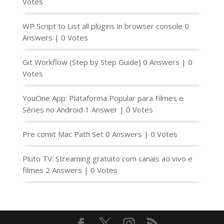
Votes
WP Script to List all plugins in browser console
0
Answers
|
0 Votes
Git Workflow (Step by Step Guide)
0 Answers
|
0
Votes
YouCine App: Plataforma Popular para Filmes e
Séries no Android
1 Answer
|
0 Votes
Pre comit Mac Path Set
0 Answers
|
0 Votes
Pluto TV: Streaming gratuito com canais ao vivo e
filmes
2 Answers
|
0 Votes