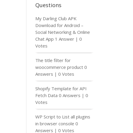
Questions
My Darling Club APK
Download for Android –
Social Networking & Online
Chat App
1 Answer
|
0
Votes
The title filter for
woocommerce product
0
Answers
|
0 Votes
Shopify Template for API
Fetch Data
0 Answers
|
0
Votes
WP Script to List all plugins
in browser console
0
Answers
|
0 Votes