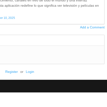
cimiento, canales en vivo de todo el mundo y una interfaz
a aplicación redefine lo que significa ver televisión y películas en
r 10, 2025
Add a Comment
Register
or
Login