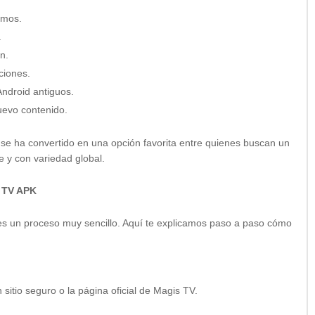
imos.
.
ón.
ciones.
Android antiguos.
uevo contenido.
 se ha convertido en una opción favorita entre quienes buscan un
e y con variedad global.
s TV APK
s un proceso muy sencillo. Aquí te explicamos paso a paso cómo
sitio seguro o la página oficial de Magis TV.