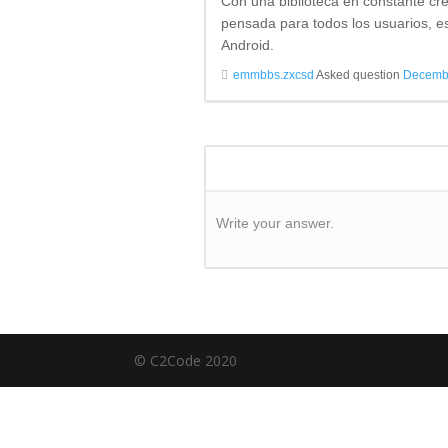
Con una biblioteca en constante cre
pensada para todos los usuarios, est
Android.
emmbbs.zxcsd
Asked question
Decembe
Write your answer.
© C2Code 2020