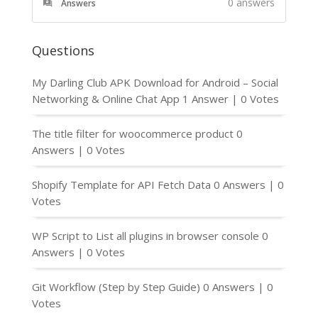
0
answers
Answers
Questions
My Darling Club APK Download for Android – Social
Networking & Online Chat App
1 Answer
|
0 Votes
The title filter for woocommerce product
0
Answers
|
0 Votes
Shopify Template for API Fetch Data
0 Answers
|
0
Votes
WP Script to List all plugins in browser console
0
Answers
|
0 Votes
Git Workflow (Step by Step Guide)
0 Answers
|
0
Votes