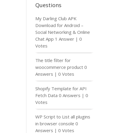
Questions
My Darling Club APK
Download for Android –
Social Networking & Online
Chat App
1 Answer
|
0
Votes
The title filter for
woocommerce product
0
Answers
|
0 Votes
Shopify Template for API
Fetch Data
0 Answers
|
0
Votes
WP Script to List all plugins
in browser console
0
Answers
|
0 Votes