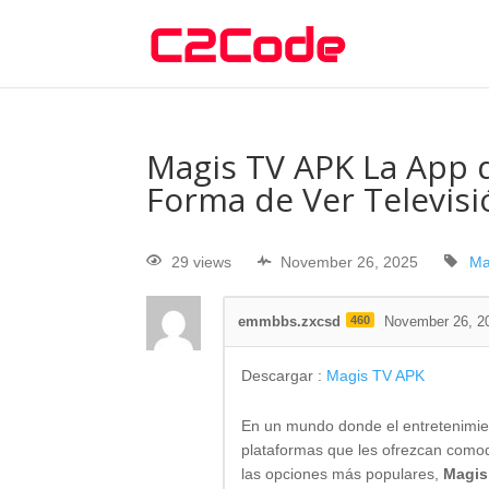
Magis TV APK La App 
Forma de Ver Televisi
29 views
November 26, 2025
Ma
emmbbs.zxcsd
460
November 26, 2
Descargar :
Magis TV APK
En un mundo donde el entretenimien
plataformas que les ofrezcan comod
las opciones más populares,
Magis