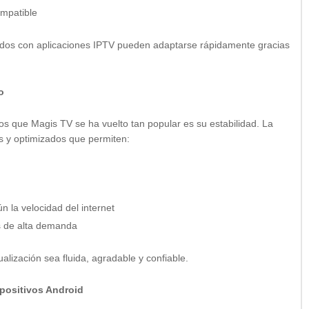
ompatible
zados con aplicaciones IPTV pueden adaptarse rápidamente gracias
o
los que Magis TV se ha vuelto tan popular es su estabilidad. La
es y optimizados que permiten:
n la velocidad del internet
s de alta demanda
alización sea fluida, agradable y confiable.
spositivos Android