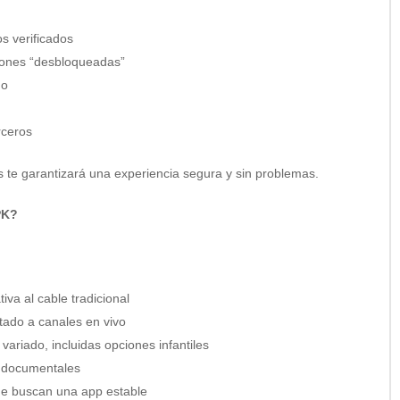
s verificados
ciones “desbloqueadas”
do
rceros
te garantizará una experiencia segura y sin problemas.
PK?
va al cable tradicional
tado a canales en vivo
variado, incluidas opciones infantiles
os documentales
ue buscan una app estable