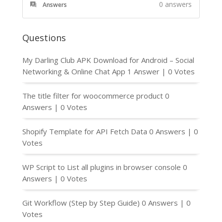
0
answers
Answers
Questions
My Darling Club APK Download for Android – Social
Networking & Online Chat App
1 Answer
|
0 Votes
The title filter for woocommerce product
0
Answers
|
0 Votes
Shopify Template for API Fetch Data
0 Answers
|
0
Votes
WP Script to List all plugins in browser console
0
Answers
|
0 Votes
Git Workflow (Step by Step Guide)
0 Answers
|
0
Votes