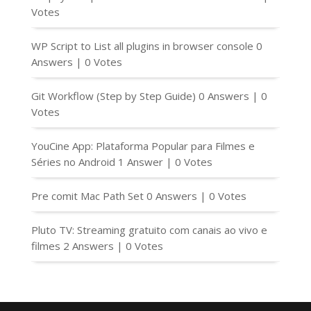
Votes
WP Script to List all plugins in browser console
0
Answers
|
0 Votes
Git Workflow (Step by Step Guide)
0 Answers
|
0
Votes
YouCine App: Plataforma Popular para Filmes e
Séries no Android
1 Answer
|
0 Votes
Pre comit Mac Path Set
0 Answers
|
0 Votes
Pluto TV: Streaming gratuito com canais ao vivo e
filmes
2 Answers
|
0 Votes