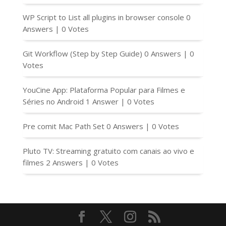
WP Script to List all plugins in browser console
0
Answers
|
0 Votes
Git Workflow (Step by Step Guide)
0 Answers
|
0
Votes
YouCine App: Plataforma Popular para Filmes e
Séries no Android
1 Answer
|
0 Votes
Pre comit Mac Path Set
0 Answers
|
0 Votes
Pluto TV: Streaming gratuito com canais ao vivo e
filmes
2 Answers
|
0 Votes