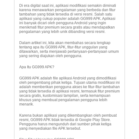
Di era digital saat ini, aplikasi modifikasi semakin diminati
karena menawarkan pengalaman yang berbeda dan fitur
tambahan yang tidak tersedia di versi resmi. Salah satu
aplikasi yang cukup populer adalah GG999 APK. Aplikasi
ini banyak dicari oleh pengguna Android yang ingin
menikmati fitur premium secara gratis atau mendapatkan
pengalaman yang lebih unik dibanding versi resmi.
Dalam artikel ini, kita akan membahas secara lengkap
tentang apa itu GG999 APK, fitur-fitur unggulan yang
ditawarkan, serta menjawab pertanyaan-pertanyaan umum
yang sering diajukan oleh pengguna.
Apa Itu GG999 APK?
GG999 APK adalah file aplikasi Android yang dimodifikasi
oleh pengembang pihak ketiga. Tujuan utama modifikasi ini
adalah memberikan pengguna akses ke fitur-fitur tambahan
yang tidak tersedia di aplikasi resmi, termasuk fitur premium
secara gratis, kustomisasi tampilan, serta kemampuan
khusus yang membuat pengalaman pengguna lebih
menarik.
Karena bukan aplikasi yang dikembangkan oleh pembuat
resmi, GG999 APK tidak tersedia di Google Play Store.
Pengguna harus mengunduh dari sumber pihak ketiga
yang menyediakan file APK tersebut.