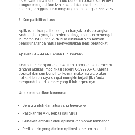
risiko yang bisa mengganggu performa perangkat. Hanya
dengan mengaktifkan izin instalasi dari sumber tidak
dikenal, pengguna bisa langsung memasang GG999 APK.
6. Kompatibilitas Luas
Aplikasi ini kompatibel dengan banyak jenis perangkat
Android, baik yang berperforma tinggi maupun menengah.
Ini membuat GG999 APK bisa dinikmati oleh banyak
pengguna tanpa harus menyesuaikan jenis perangkat.
Apakah GG999 APK Aman Digunakan?
Keamanan menjadi kekhawatiran utama ketika berbicara
tentang aplikasi modifikasi seperti GG999 APK. Karena
berasal dari sumber pihak ketiga, risiko malware atau
aplikasi berbahaya sangat mungkin terjadi jika Anda
mengunduh dari sumber yang tidak terpercaya.
Untuk memastikan keamanan:
Selalu unduh dari situs yang tepercaya
Pastikan file APK bebas dari virus
Gunakan antivirus atau aplikasi keamanan tambahan
Periksa izin yang diminta aplikasi sebelum instalasi