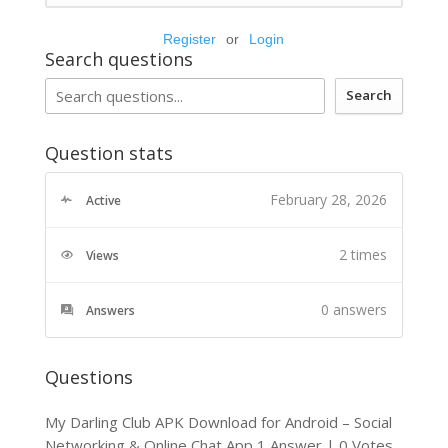
Register
or
Login
Search questions
Search
Question stats
February 28, 2026
Active
2 times
Views
0
answers
Answers
Questions
My Darling Club APK Download for Android – Social
Networking & Online Chat App
1 Answer
|
0 Votes