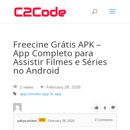
Freecine Grátis APK –
App Completo para
Assistir Filmes e Séries
no Android
2 views
February 28, 2026
app
movies app
tv app
0
192
0
Comments
yahya.mckee
February 28, 2026