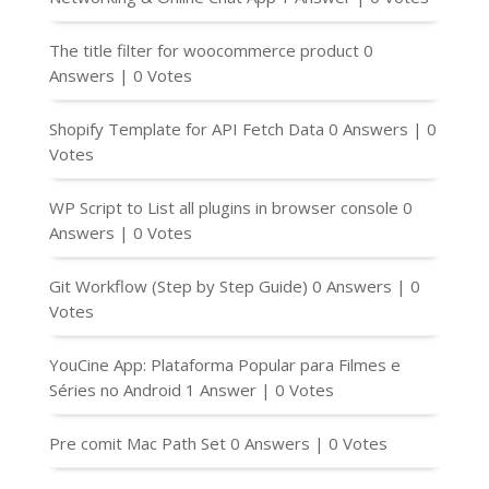
The title filter for woocommerce product
0
Answers
|
0 Votes
Shopify Template for API Fetch Data
0 Answers
|
0
Votes
WP Script to List all plugins in browser console
0
Answers
|
0 Votes
Git Workflow (Step by Step Guide)
0 Answers
|
0
Votes
YouCine App: Plataforma Popular para Filmes e
Séries no Android
1 Answer
|
0 Votes
Pre comit Mac Path Set
0 Answers
|
0 Votes