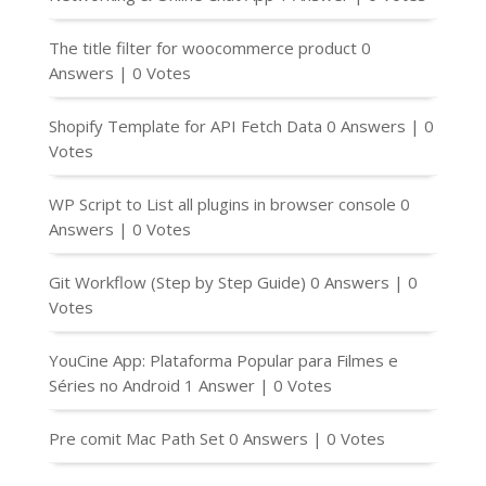
The title filter for woocommerce product
0
Answers
|
0 Votes
Shopify Template for API Fetch Data
0 Answers
|
0
Votes
WP Script to List all plugins in browser console
0
Answers
|
0 Votes
Git Workflow (Step by Step Guide)
0 Answers
|
0
Votes
YouCine App: Plataforma Popular para Filmes e
Séries no Android
1 Answer
|
0 Votes
Pre comit Mac Path Set
0 Answers
|
0 Votes