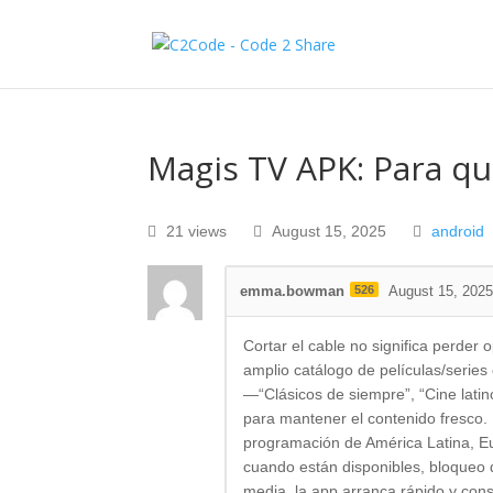
Magis TV APK: Para qu
21 views
August 15, 2025
android
emma.bowman
526
August 15, 202
Cortar el cable no significa perder 
amplio catálogo de películas/serie
—“Clásicos de siempre”, “Cine lati
para mantener el contenido fresco. L
programación de América Latina, Eu
cuando están disponibles, bloqueo 
media, la app arranca rápido y con