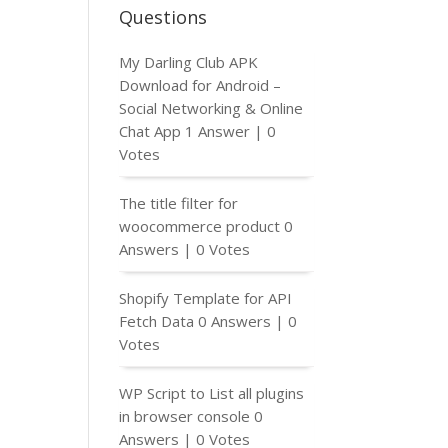
Questions
My Darling Club APK
Download for Android –
Social Networking & Online
Chat App
1 Answer
|
0
Votes
The title filter for
woocommerce product
0
Answers
|
0 Votes
Shopify Template for API
Fetch Data
0 Answers
|
0
Votes
WP Script to List all plugins
in browser console
0
Answers
|
0 Votes