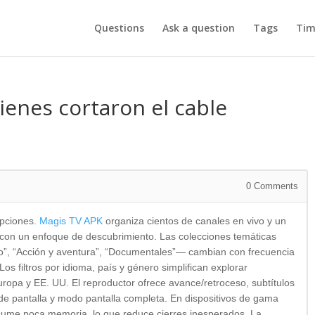
Questions
Ask a question
Tags
Tim
ienes cortaron el cable
5
0
Comments
opciones.
Magis TV APK
organiza cientos de canales en vivo y un
s con un enfoque de descubrimiento. Las colecciones temáticas
no”, “Acción y aventura”, “Documentales”— cambian con frecuencia
os filtros por idioma, país y género simplifican explorar
ropa y EE. UU. El reproductor ofrece avance/retroceso, subtítulos
de pantalla y modo pantalla completa. En dispositivos de gama
sume poca memoria, lo que reduce cierres inesperados. La