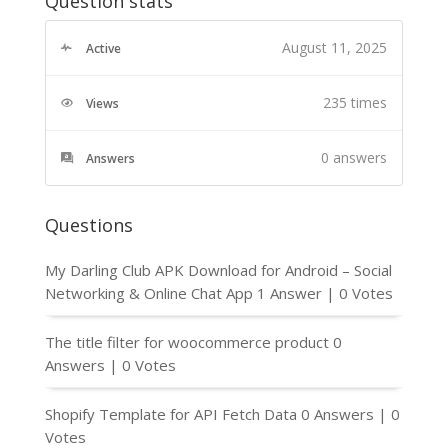
Question stats
August 11, 2025
Active
235 times
Views
0
answers
Answers
Questions
My Darling Club APK Download for Android – Social
Networking & Online Chat App
1 Answer
|
0 Votes
The title filter for woocommerce product
0
Answers
|
0 Votes
Shopify Template for API Fetch Data
0 Answers
|
0
Votes