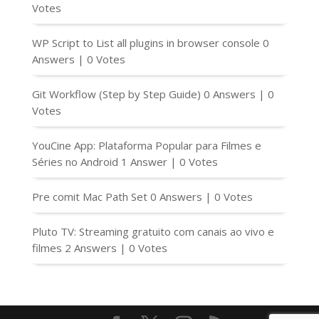
Votes
WP Script to List all plugins in browser console
0
Answers
|
0 Votes
Git Workflow (Step by Step Guide)
0 Answers
|
0
Votes
YouCine App: Plataforma Popular para Filmes e
Séries no Android
1 Answer
|
0 Votes
Pre comit Mac Path Set
0 Answers
|
0 Votes
Pluto TV: Streaming gratuito com canais ao vivo e
filmes
2 Answers
|
0 Votes