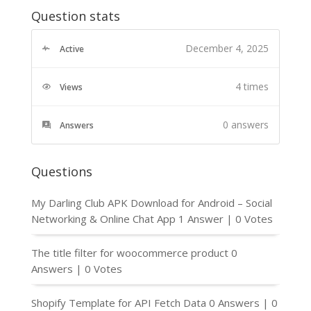
Question stats
December 4, 2025
Active
4 times
Views
0
answers
Answers
Questions
My Darling Club APK Download for Android – Social
Networking & Online Chat App
1 Answer
|
0 Votes
The title filter for woocommerce product
0
Answers
|
0 Votes
Shopify Template for API Fetch Data
0 Answers
|
0